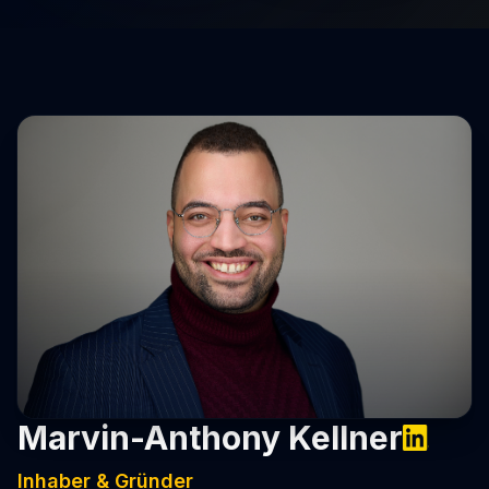
🇩🇪
Deutsch
✓
Kontakt
🇬🇧
English
Marvin-Anthony Kellner
Inhaber & Gründer