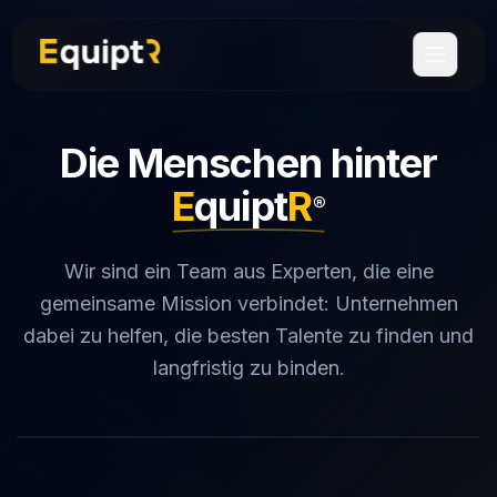
Leistungen
Die Menschen hinter
"Emotionales Gehalt"
Über uns
E
quipt
R
®
Das Team
Referenzen
Wir sind ein Team aus Experten, die eine
gemeinsame Mission verbindet: Unternehmen
dabei zu helfen, die besten Talente zu finden und
langfristig zu binden.
🇩🇪
Deutsch